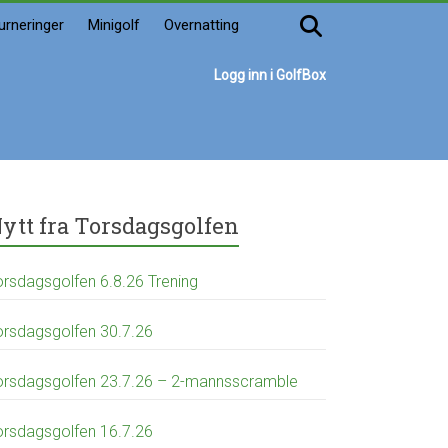
urneringer
Minigolf
Overnatting
Logg inn i GolfBox
ytt fra Torsdagsgolfen
orsdagsgolfen 6.8.26 Trening
orsdagsgolfen 30.7.26
orsdagsgolfen 23.7.26 – 2-mannsscramble
orsdagsgolfen 16.7.26