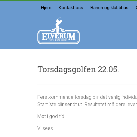
Skip
Hjem
Kontakt oss
Banen og klubbhus
to
content
Elverum
golfklubb
Velkommen
Torsdagsgolfen 22.05.
g
T
Førstkommende torsdag blir det vanlig individue
2
u
o
0
Startliste blir sendt ut. Resultatet må dere lever
r
r
.
o
s
m
Møt i god tid.
d
a
a
i
Vi sees.
g
2
s