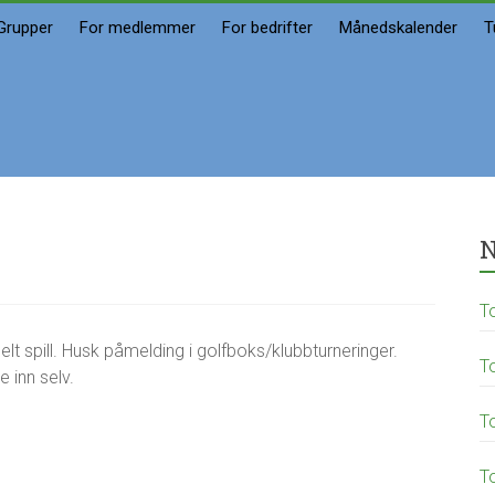
Grupper
For medlemmer
For bedrifter
Månedskalender
T
N
T
lt spill. Husk påmelding i golfboks/klubbturneringer.
T
e inn selv.
T
T