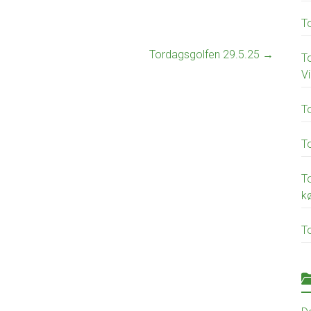
T
Tordagsgolfen 29.5.25
→
To
Vi
T
T
T
kø
T