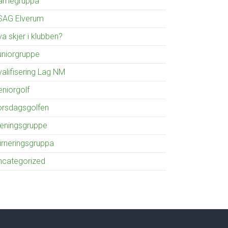
amegruppa
SAG Elverum
a skjer i klubben?
uniorgruppe
valifisering Lag NM
eniorgolf
orsdagsgolfen
reningsgruppe
urneringsgruppa
ncategorized