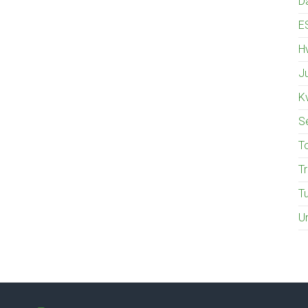
D
E
Hv
J
K
S
T
T
T
U