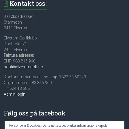
Kontakt oss:
Besøksadresse:
Starmoen
2411 Elverum
Elverum Golfklubb
Postboks 71
2401 Elverum
Faktura adresse:
EHF: 983 815 960
post@elverumgolf.no
Kontonummer medlemsskap: 1822 70 60243
Org. nummer: 983 815 960
Tlf 624 13 588
Admin login
Følg oss på facebook
Personvern & cookies: Dette nettstedet bruker informasjonskapsler