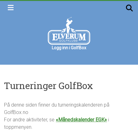
Skip
to
content
Logg inn i GolfBox
Elverum
golfklubb
Velkommen
Turneringer GolfBox
På denne siden finner du turneringskalenderen på
GolfBox.no
For andre aktiviteter, se
«Månedskalender EGK»
i
toppmenyen.