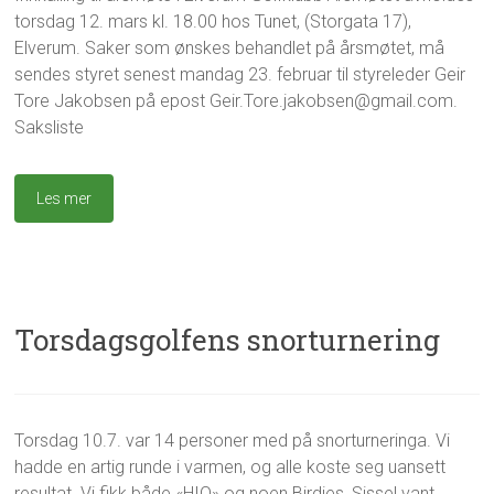
e
v
.
torsdag 12. mars kl. 18.00 hos Tunet, (Storgata 17),
i
a
f
r
s
Elverum. Saker som ønskes behandlet på årsmøtet, må
e
k
sendes styret senest mandag 23. februar til styreleder Geir
b
j
Tore Jakobsen på epost Geir.Tore.jakobsen@gmail.com.
r
e
Saksliste
u
r
a
i
r
k
2
Les mer
l
0
u
2
b
6
b
e
n
Torsdagsgolfens snorturnering
?
,
U
n
c
g
T
Torsdag 10.7. var 14 personer med på snorturneringa. Vi
1
a
u
o
0
t
hadde en artig runde i varmen, og alle koste seg uansett
r
r
.
e
o
s
resultat. Vi fikk både «HIO» og noen Birdies, Sissel vant