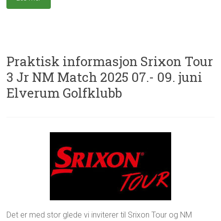
r
e
0
i
d
2
z
5
e
d
Praktisk informasjon Srixon Tour
3 Jr NM Match 2025 07.- 09. juni
Elverum Golfklubb
w
H
2
e
v
4
b
a
.
m
s
m
a
k
a
s
j
i
t
e
2
e
r
0
r
i
Det er med stor glede vi inviterer til Srixon Tour og NM
2
k