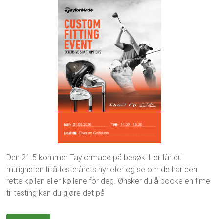
2
e
v
0
n
a
.
n
s
a
i
k
p
n
j
r
g
e
i
M
r
l
y
i
2
r
k
0
e
l
2
r
u
6
b
b
e
n
?
Den 21.5 kommer Taylormade på besøk! Her får du
,
muligheten til å teste årets nyheter og se om de har den
U
rette køllen eller køllene for deg. Ønsker du å booke en time
n
c
til testing kan du gjøre det på
a
t