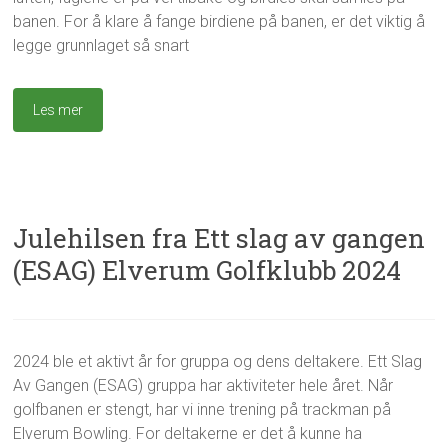
b
e
banen. For å klare å fange birdiene på banen, er det viktig å
b
d
legge grunnlaget så snart
e
n
?
,
Les mer
U
n
c
a
t
e
Julehilsen fra Ett slag av gangen
g
(ESAG) Elverum Golfklubb 2024
o
r
i
z
e
g
E
2024 ble et aktivt år for gruppa og dens deltakere. Ett Slag
2
d
e
S
3
Av Gangen (ESAG) gruppa har aktiviteter hele året. Når
i
A
.
r
G
golfbanen er stengt, har vi inne trening på trackman på
d
E
Elverum Bowling. For deltakerne er det å kunne ha
e