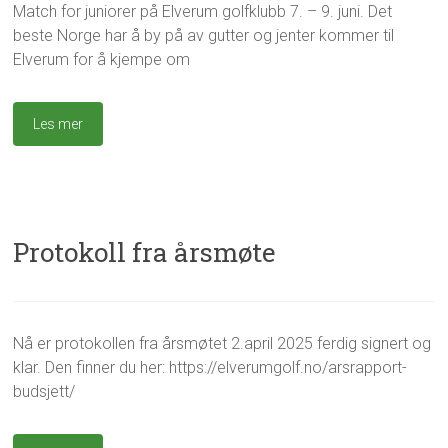
Match for juniorer på Elverum golfklubb 7. – 9. juni. Det
5
l
beste Norge har å by på av gutter og jenter kommer til
u
b
Elverum for å kjempe om
b
e
n
Les mer
?
,
J
u
n
i
Protokoll fra årsmøte
o
r
g
r
g
H
u
Nå er protokollen fra årsmøtet 2.april 2025 ferdig signert og
9
e
v
p
.
klar. Den finner du her: https://elverumgolf.no/arsrapport-
i
a
p
a
r
s
budsjett/
e
p
k
,
r
j
U
i