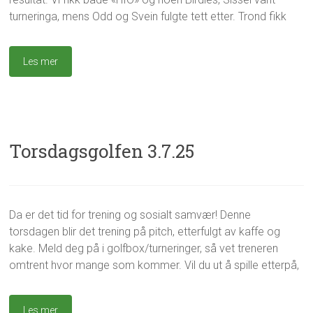
j
g
d
turneringa, mens Odd og Svein fulgte tett etter. Trond fikk
u
o
a
l
r
g
i
i
s
Les mer
2
z
g
0
e
o
2
d
l
5
f
e
n
Torsdagsgolfen 3.7.25
,
U
n
c
g
U
a
Da er det tid for trening og sosialt samvær! Denne
2
u
n
t
7
torsdagen blir det trening på pitch, etterfulgt av kaffe og
r
c
e
.
o
a
kake. Meld deg på i golfbox/turneringer, så vet treneren
g
j
t
o
omtrent hvor mange som kommer. Vil du ut å spille etterpå,
u
e
r
n
g
i
i
o
z
Les mer
2