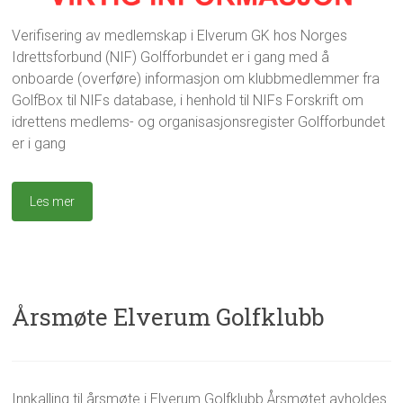
0
k
2
l
Verifisering av medlemskap i Elverum GK hos Norges
6
u
Idrettsforbund (NIF) Golfforbundet er i gang med å
b
onboarde (overføre) informasjon om klubbmedlemmer fra
b
GolfBox til NIFs database, i henhold til NIFs Forskrift om
e
n
idrettens medlems- og organisasjonsregister Golfforbundet
?
er i gang
,
U
n
Les mer
c
a
t
e
g
o
Årsmøte Elverum Golfklubb
r
i
z
e
g
H
d
Innkalling til årsmøte i Elverum Golfklubb Årsmøtet avholdes
8