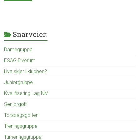
m
?
2
,
,
0
H
U
2
v
n
3
a
c
Snarveier:
s
a
k
t
j
e
Damegruppa
e
g
r
o
ESAG Elverum
i
r
k
Hva skjer i klubben?
i
l
z
Juniorgruppe
u
e
b
d
Kvalifisering Lag NM
b
e
Seniorgolf
n
?
Torsdagsgolfen
,
Treningsgruppe
U
n
Turneringsgruppa