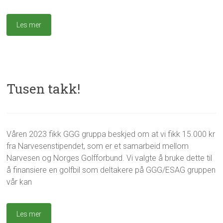
l
s
v
e
e
Les mer
m
r
b
u
e
m
r
,
2
H
0
v
Tusen takk!
2
a
4
s
k
j
g
E
e
Våren 2023 fikk GGG gruppa beskjed om at vi fikk 15.000 kr
3
e
S
r
0
fra Narvesenstipendet, som er et samarbeid mellom
i
A
i
.
r
G
Narvesen og Norges Golfforbund. Vi valgte å bruke dette til
k
o
E
l
å finansiere en golfbil som deltakere på GGG/ESAG gruppen
k
l
u
vår kan
t
v
b
o
e
b
b
r
e
e
Les mer
u
n
r