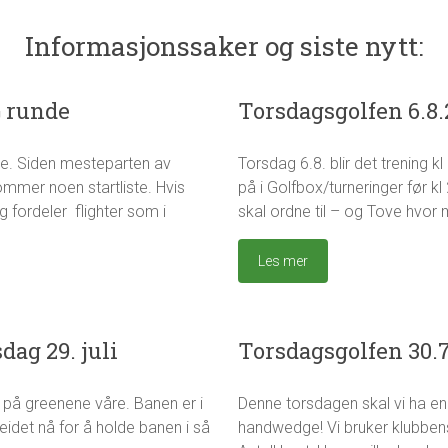
Informasjonssaker og siste nytt:
G runde
Torsdagsgolfen 6.8
nde. Siden mesteparten av
Torsdag 6.8. blir det trening k
g
T
u
o
kommer noen startliste. Hvis
på i Golfbox/turneringer før 
r
r
 fordeler flighter som i
skal ordne til – og Tove hvor 
o
s
d
Les mer
a
g
s
g
dag 29. juli
Torsdagsgolfen 30.7
o
l
f
id på greenene våre. Banen er i
Denne torsdagen skal vi ha en
e
g
T
n
u
o
eidet nå for å holde banen i så
handwedge! Vi bruker klubben
r
r