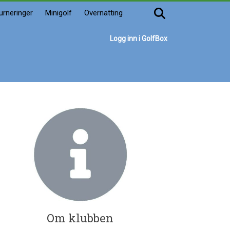
urneringer
Minigolf
Overnatting
Logg inn i GolfBox
Om klubben