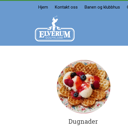
Skip
Hjem
Kontakt oss
Banen og klubbhus
to
content
Elverum
golfklubb
Velkommen
Dugnader