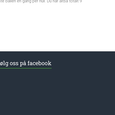
ste ballen én gang per hull. Du har altså totalt 9
ølg oss på facebook