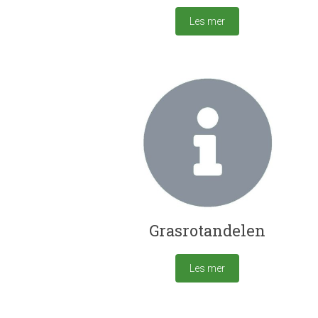
Les mer
Grasrotandelen
Les mer