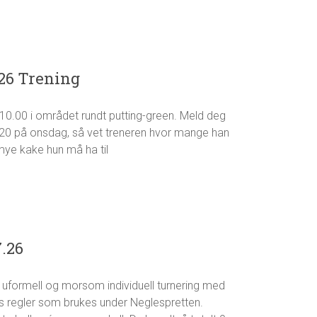
.26 Trening
l 10.00 i området rundt putting-green. Meld deg
kl 20 på onsdag, så vet treneren hvor mange han
mye kake hun må ha til
.26
 uformell og morsom individuell turnering med
s regler som brukes under Neglespretten.