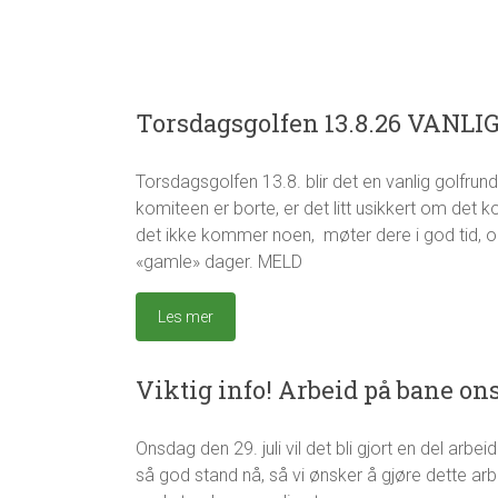
Torsdagsgolfen 13.8.26 VANLI
Torsdagsgolfen 13.8. blir det en vanlig golfru
g
T
u
o
komiteen er borte, er det litt usikkert om det 
r
r
det ikke kommer noen, møter dere i god tid, og
o
s
«gamle» dager. MELD
d
a
g
Les mer
s
g
Viktig info! Arbeid på bane ons
o
l
f
Onsdag den 29. juli vil det bli gjort en del arbe
e
H
H
n
e
v
så god stand nå, så vi ønsker å gjøre dette arb
n
a