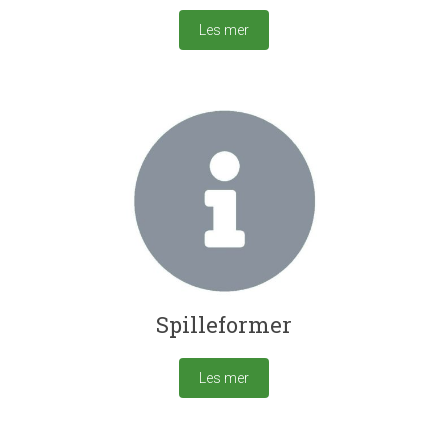
Les mer
Spilleformer
Les mer