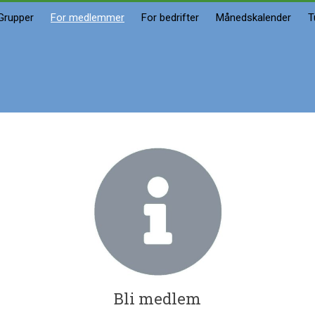
Grupper
For medlemmer
For bedrifter
Månedskalender
T
Bli medlem