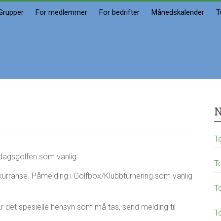
Grupper
For medlemmer
For bedrifter
Månedskalender
T
N
T
sdagsgolfen som vanlig.
T
onkurranse. Påmelding i Golfbox/Klubbturnering som vanlig
T
Er det spesielle hensyn som må tas, send melding til
T