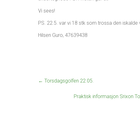
0
g
2
Vi sees!
o
5
l
PS. 22.5. var vi 18 stk som trossa den iskalde
f
e
Hilsen Guro, 47639438
n
←
Torsdagsgolfen 22.05.
Praktisk informasjon Srixon T