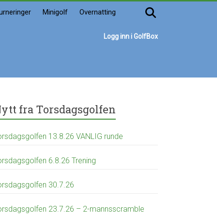
urneringer
Minigolf
Overnatting
Logg inn i GolfBox
ytt fra Torsdagsgolfen
orsdagsgolfen 13.8.26 VANLIG runde
orsdagsgolfen 6.8.26 Trening
orsdagsgolfen 30.7.26
orsdagsgolfen 23.7.26 – 2-mannsscramble