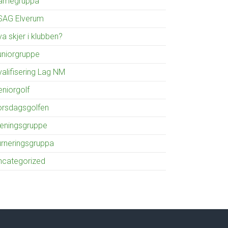
amegruppa
SAG Elverum
a skjer i klubben?
uniorgruppe
valifisering Lag NM
eniorgolf
orsdagsgolfen
reningsgruppe
urneringsgruppa
ncategorized