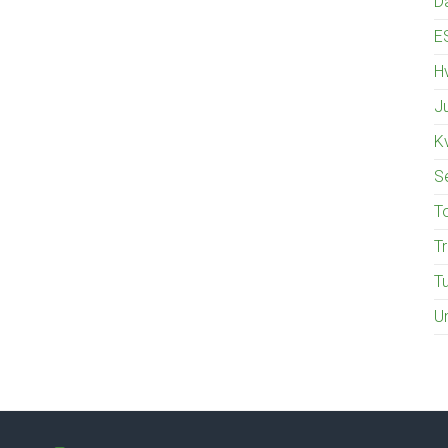
D
E
Hv
J
K
S
T
T
T
U