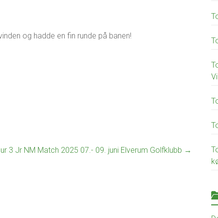
T
 vinden og hadde en fin runde på banen!
T
To
Vi
T
T
T
our 3 Jr NM Match 2025 07.- 09. juni Elverum Golfklubb
→
kø