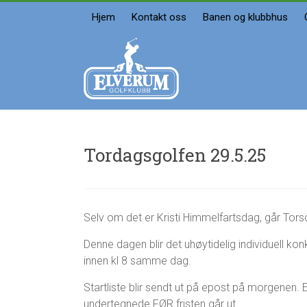
Skip
Hjem
Kontakt oss
Banen og klubbhus
to
content
Elverum
golfklubb
Velkommen
Tordagsgolfen 29.5.25
g
T
Selv om det er Kristi Himmelfartsdag, går Tor
2
u
o
2
r
r
Denne dagen blir det uhøytidelig individuell k
.
o
s
m
innen kl 8 samme dag.
d
a
a
i
Startliste blir sendt ut på epost på morgenen. 
g
2
undertegnede FØR fristen går ut.
s