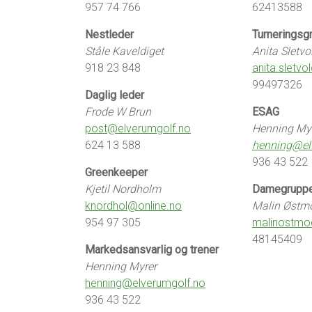
957 74 766
62413588
Nestleder
Turneringsg
Ståle Kaveldiget
Anita Sletvo
918 23 848
anita.sletv
99497326
Daglig leder
Frode W Brun
ESAG
post@elverumgolf.no
Henning My
624 13 588
henning@el
936 43 522
Greenkeeper
Kjetil Nordholm
Damegrupp
knordhol@online.no
Malin Østm
954 97 305
malinostm
48145409
Markedsansvarlig og trener
Henning Myrer
henning@elverumgolf.no
936 43 522