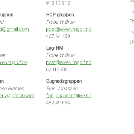
S
913 13 912
T
ruppen
HCP gruppen
T
ld
Frode W Brun
old@gmail.com
post@elverumgolf.no
T
467 64 189
U
Lag-NM
rer
Frode W Brun
verumgolf.no
post@elverumgolf.no
62413588
en
Dugnadsgruppen
oen Bjørnes
Finn Johansen
oen2@gmail.com
finn.johansen@live.no
482 49 664