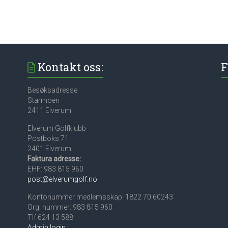
Kontakt oss:
F
Besøksadresse:
Starmoen
2411 Elverum
Elverum Golfklubb
Postboks 71
2401 Elverum
Faktura adresse:
EHF: 983 815 960
post@elverumgolf.no
Kontonummer medlemsskap: 1822 70 60243
Org. nummer: 983 815 960
Tlf 624 13 588
Admin login