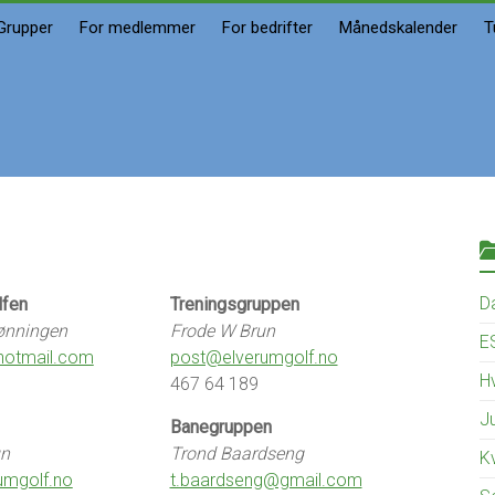
Grupper
For medlemmer
For bedrifter
Månedskalender
T
D
lfen
Treningsgruppen
ønningen
Frode W Brun
E
hotmail.com
post@elverumgolf.no
Hv
467 64 189
J
Banegruppen
un
Trond Baardseng
K
umgolf.no
t.baardseng@gmail.com