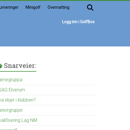
urneringer
Minigolf
Overnatting
Logg inn i GolfBox
Snarveier:
amegruppa
SAG Elverum
a skjer i klubben?
uniorgruppe
valifisering Lag NM