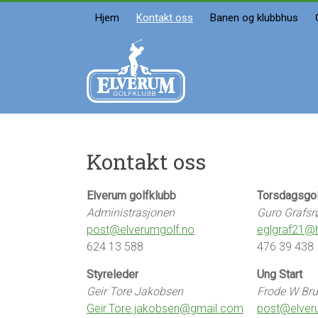
Skip
Hjem
Kontakt oss
Banen og klubbhus
to
content
Elverum
golfklubb
Velkommen
Kontakt oss
Elverum golfklubb
Torsdagsgo
Administrasjonen
Guro Grafsr
post@elverumgolf.no
eglgraf21@
624 13 588
476 39 438
Styreleder
Ung Start
Geir Tore Jakobsen
Frode W Br
Geir.Tore.jakobsen@gmail.com
post@elver