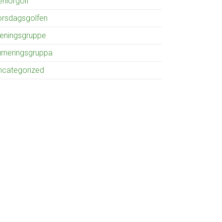
eniorgolf
orsdagsgolfen
reningsgruppe
urneringsgruppa
ncategorized