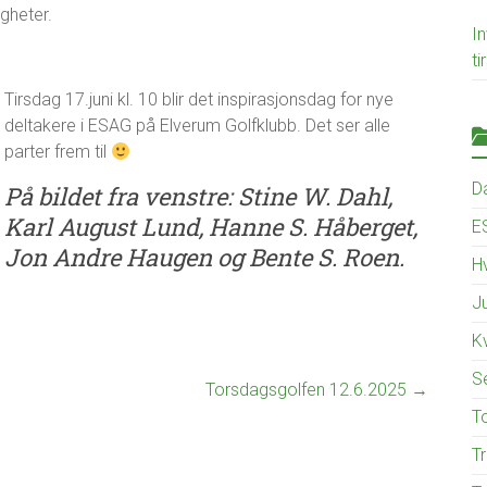
gheter.
In
t
Tirsdag 17.juni kl. 10 blir det inspirasjonsdag for nye
deltakere i ESAG på Elverum Golfklubb. Det ser alle
parter frem til
D
På bildet fra venstre: Stine W. Dahl,
Karl August Lund, Hanne S. Håberget,
E
Jon Andre Haugen og Bente S. Roen.
Hv
J
K
S
Torsdagsgolfen 12.6.2025
→
T
T