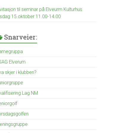
vitasjon til seminar på Elveurm Kulturhus
irsdag 15.oktober 11.00-14.00
Snarveier:
amegruppa
SAG Elverum
a skjer i klubben?
uniorgruppe
valifisering Lag NM
eniorgolf
orsdagsgolfen
reningsgruppe