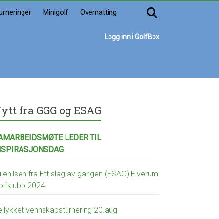
urneringer
Minigolf
Overnatting
Logg inn i GolfBox
ytt fra GGG og ESAG
AMARBEIDSMØTE LEDER TIL
NSPIRASJONSDAG
ulehilsen fra Ett slag av gangen (ESAG) Elverum
olfklubb 2024
ellykket vennskapsturnering 20.aug