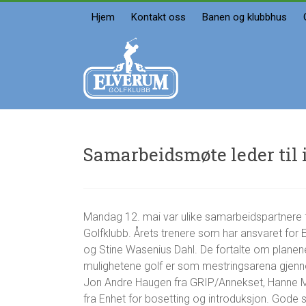
Skip
Hjem
Kontakt oss
Banen og klubbhus
to
content
Elverum
golfklubb
Velkommen
Samarbeidsmøte leder til 
g
E
Mandag 12. mai var ulike samarbeidspartnere 
5
e
S
.
Golfklubb. Årets trenere som har ansvaret for
i
A
j
r
G
og Stine Wasenius Dahl. De fortalte om planen
u
E
mulighetene golf er som mestringsarena gje
n
l
Jon Andre Haugen fra GRIP/Annekset, Hanne M.
i
v
fra Enhet for bosetting og introduksjon. Gode
2
e