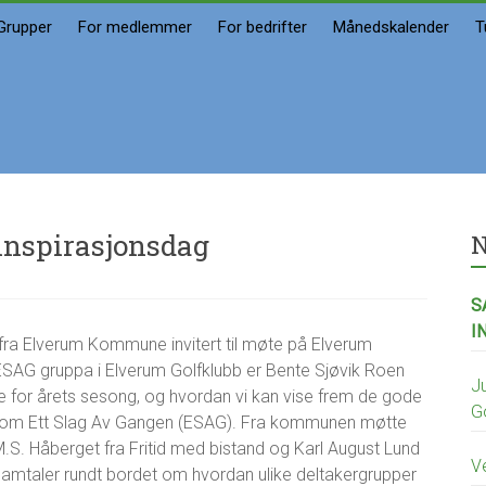
Grupper
For medlemmer
For bedrifter
Månedskalender
T
inspirasjonsdag
N
S
I
fra Elverum Kommune invitert til møte på Elverum
 ESAG gruppa i Elverum Golfklubb er Bente Sjøvik Roen
J
e for årets sesong, og hvordan vi kan vise frem de gode
G
nnom Ett Slag Av Gangen (ESAG). Fra kommunen møtte
S. Håberget fra Fritid med bistand og Karl August Lund
V
 samtaler rundt bordet om hvordan ulike deltakergrupper