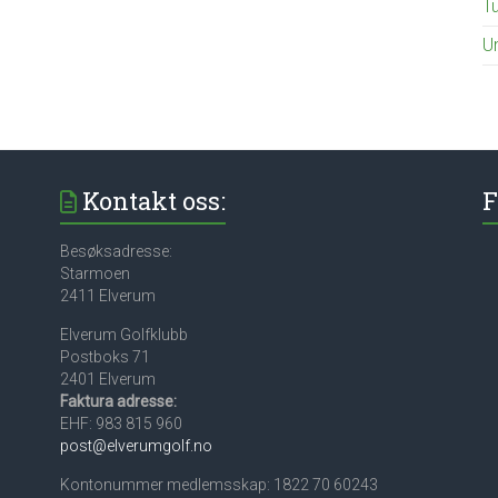
T
U
Kontakt oss:
F
Besøksadresse:
Starmoen
2411 Elverum
Elverum Golfklubb
Postboks 71
2401 Elverum
Faktura adresse:
EHF: 983 815 960
post@elverumgolf.no
Kontonummer medlemsskap: 1822 70 60243