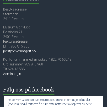
Besøksadresse:
Starmoen
2411 Elverum
Elverum Golfklubb
Postboks 71
2401 Elverum
Faktura adresse:
EHF: 983 815 960
post@elverumgolf.no
Kontonummer medlemsskap: 1822 70 60243
Org. nummer: 983 815 960
Tlf 624 13 588
Admin login
Følg oss på facebook
Personvern & cookies: Dette nettstedet bruker informasjonskapsler
(cookies). Ved å fortsette å bruke dette nettstedet aksepterer du dette.