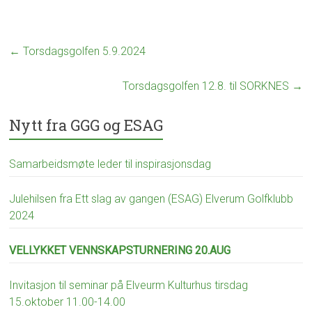
e
n
?
←
Torsdagsgolfen 5.9.2024
Torsdagsgolfen 12.8. til SORKNES
→
Nytt fra GGG og ESAG
Samarbeidsmøte leder til inspirasjonsdag
Julehilsen fra Ett slag av gangen (ESAG) Elverum Golfklubb
2024
VELLYKKET VENNSKAPSTURNERING 20.AUG
Invitasjon til seminar på Elveurm Kulturhus tirsdag
15.oktober 11.00-14.00