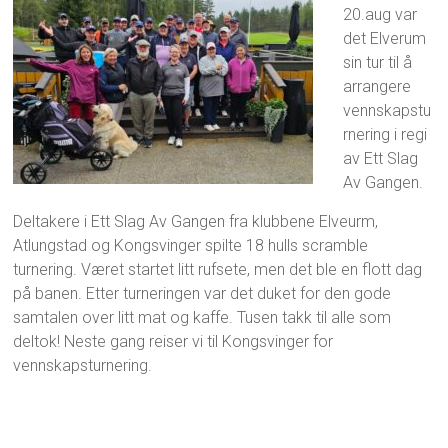
e
20.aug var
E
p
l
det Elverum
t
v
sin tur til å
e
e
arrangere
m
r
vennskapstu
b
u
e
rnering i regi
m
r
,
av Ett Slag
2
H
Av Gangen.
0
v
2
a
Deltakere i Ett Slag Av Gangen fra klubbene Elveurm,
4
s
Atlungstad og Kongsvinger spilte 18 hulls scramble
k
turnering. Været startet litt rufsete, men det ble en flott dag
j
på banen. Etter turneringen var det duket for den gode
e
samtalen over litt mat og kaffe. Tusen takk til alle som
r
i
deltok! Neste gang reiser vi til Kongsvinger for
k
vennskapsturnering.
l
u
b
b