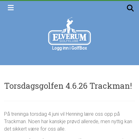
Skip
to
content
Logg inn i GolfBox
Elverum
golfklubb
Velkommen
Torsdagsgolfen 4.6.26 Trackman!
g
T
På treninga torsdag 4.juni vil Henning lære oss opp på
2
u
o
8
Trackman. Noen har kanskje prøvd allerede, men nyttig kan
r
r
.
o
s
det sikkert være for oss alle.
m
d
a