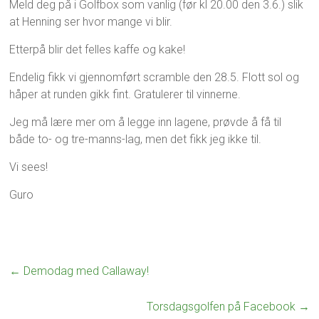
a
Meld deg på i Golfbox som vanlig (før kl 20.00 den 3.6.) slik
i
g
at Henning ser hvor mange vi blir.
2
s
0
g
Etterpå blir det felles kaffe og kake!
2
o
6
l
Endelig fikk vi gjennomført scramble den 28.5. Flott sol og
f
håper at runden gikk fint. Gratulerer til vinnerne.
e
n
Jeg må lære mer om å legge inn lagene, prøvde å få til
både to- og tre-manns-lag, men det fikk jeg ikke til.
Vi sees!
Guro
←
Demodag med Callaway!
Torsdagsgolfen på Facebook
→