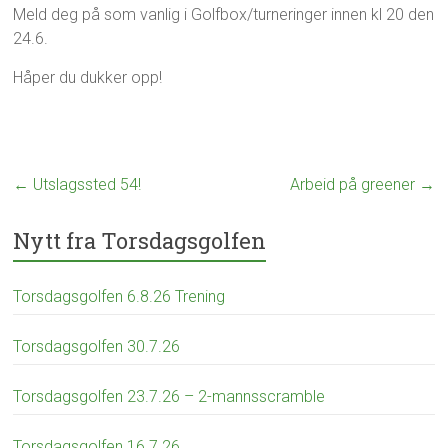
j
Meld deg på som vanlig i Golfbox/turneringer innen kl 20 den
d
u
a
24.6.
n
g
i
Håper du dukker opp!
s
2
g
0
o
2
l
6
f
e
←
Utslagssted 54!
Arbeid på greener
→
n
Nytt fra Torsdagsgolfen
Torsdagsgolfen 6.8.26 Trening
Torsdagsgolfen 30.7.26
Torsdagsgolfen 23.7.26 – 2-mannsscramble
Torsdagsgolfen 16.7.26