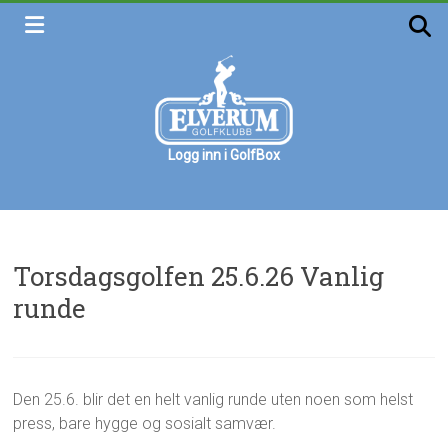
Skip
to
content
Logg inn i GolfBox
Elverum
golfklubb
Velkommen
Torsdagsgolfen 25.6.26 Vanlig
runde
g
T
Den 25.6. blir det en helt vanlig runde uten noen som helst
1
u
o
8
press, bare hygge og sosialt samvær.
r
r
.
o
s