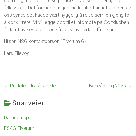
stemningen er for å reise på noen av disse turneringene i
fellesskap. Det foreligger ingenting konkret annet at noen av
oss synes det hadde vært hyggelig å reise som en gjeng for
å konkurrere. Vi vil legge opp til et infomøte på Golfklubben i
forkant av sesongen og så ser vi hva vi kan få til sammen.
Hilsen NSG kontaktperson i Elverum GK
Lars Ellevog
←
Protokoll fra årsmøte
Baneåpning 2025
→
Snarveier:
Damegruppa
ESAG Elverum