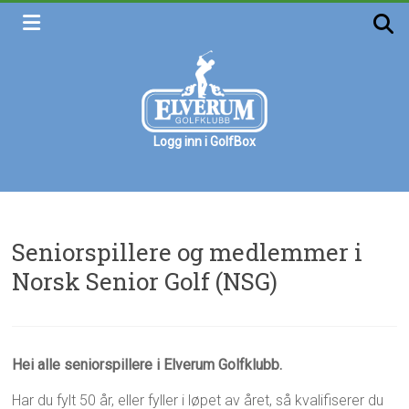
Skip
to
content
Logg inn i GolfBox
Elverum
golfklubb
Velkommen
Seniorspillere og medlemmer i
Norsk Senior Golf (NSG)
L
S
Hei alle seniorspillere i Elverum Golfklubb.
1
a
e
3
r
n
Har du fylt 50 år, eller fyller i løpet av året, så kvalifiserer du
.
s
i