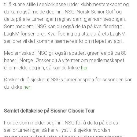
a
til å kunne stille i seniorklasse under klubbmesterskapet og
E
o
p
l
r
du kan også melde deg inn i NSG, Norsk Senior Golf og
r
l
g
delta på alle turneringer i regi av dem gjennom sesongen.
i
e
o
Som medlem i NSG kan du også delta på kvalifisering til
l
v
l
LagNM for seniorer. Kvalifisering og uttak til årets LagNM
2
o
f
0
seniorer vil det komme nærmere info om i løpet av april.
g
2
5
Medlemsskap i NSG gir også rabattert greenfee på ca 80
baner i Norge. Ønsker du å vite mer om medlemsskapet
eller melde deg inn, så kan du klikke
her
Ønsker du å sjekke ut NSGs turneringsplan for sesongen kan
du klikke
her
Samlet deltakelse på Sissner Classic Tour
For de som melder seg inn i NSG for å delta på deres
seniorturneringer, så har vi lyst til å sjekke hvordan