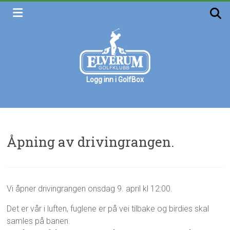
Skip
to
content
Logg inn i GolfBox
Elverum
golfklubb
Velkommen
Åpning av drivingrangen.
w
H
Vi åpner drivingrangen onsdag 9. april kl 12:00.
3
e
v
.
b
a
Det er vår i luften, fuglene er på vei tilbake og birdies skal
a
m
s
p
samles på banen.
a
k
r