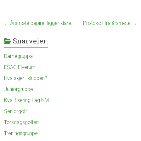
z
e
d
←
Årsmøte papirer ligger klare.
Protokoll fra årsmøte
→
Snarveier:
Damegruppa
ESAG Elverum
Hva skjer i klubben?
Juniorgruppe
Kvalifisering Lag NM
Seniorgolf
Torsdagsgolfen
Treningsgruppe