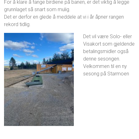
s
j
For å klare å fange birdiene på banen, er det viktig å legge
i
t
e
grunnlaget så snart som mulig.
l
e
r
Det er derfor en glede å meddele at vi i år åpner rangen
2
r
i
rekord tidlig.
0
k
2
l
Det vil være Solo- eller
5
u
Visakort som gjeldende
b
betalingsmidler også
b
e
denne sesongen.
n
Velkommen til en ny
?
sesong på Starmoen
,
U
n
c
a
t
e
g
o
r
i