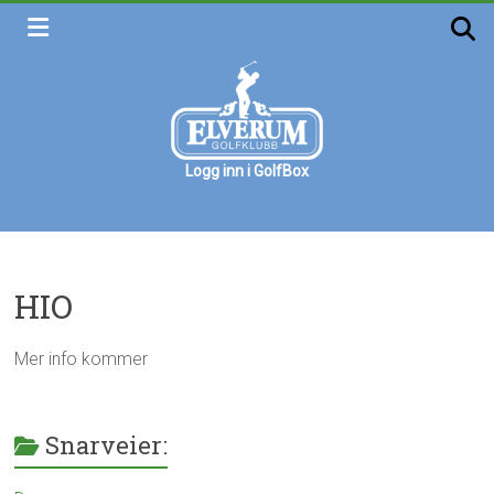
Skip
to
content
Logg inn i GolfBox
Elverum
golfklubb
Velkommen
HIO
Mer info kommer
Snarveier: