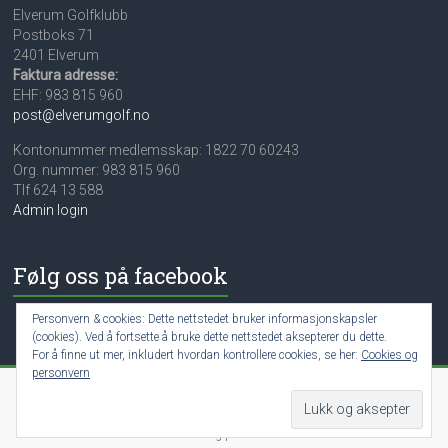
Elverum Golfklubb
Postboks 71
2401 Elverum
Faktura adresse:
EHF: 983 815 960
post@elverumgolf.no
Kontonummer medlemsskap: 1822 70 60243
Org. nummer: 983 815 960
Tlf 624 13 588
Admin login
Følg oss på facebook
Personvern & cookies: Dette nettstedet bruker informasjonskapsler
(cookies). Ved å fortsette å bruke dette nettstedet aksepterer du dette.
For å finne ut mer, inkludert hvordan kontrollere cookies, se her:
Cookies og
personvern
Copyright © 2026
Elverum golfklubb
. All rights reserved.
Theme:
Accelerate Pro
by ThemeGrill. Powered by
WordPress
.
Cookies og personvern