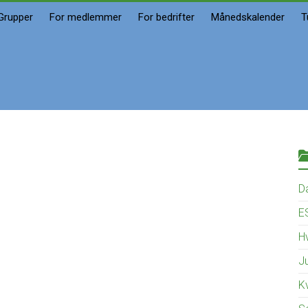
Grupper
For medlemmer
For bedrifter
Månedskalender
T
D
E
Hv
J
K