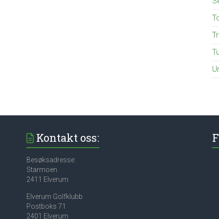
S
T
T
T
U
Kontakt oss:
F
Besøksadresse:
Starmoen
2411 Elverum
Elverum Golfklubb
Postboks 71
2401 Elverum