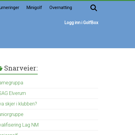
urneringer
Minigolf
Overnatting
Logg inn i GolfBox
Snarveier:
amegruppa
SAG Elverum
a skjer i klubben?
uniorgruppe
valifisering Lag NM