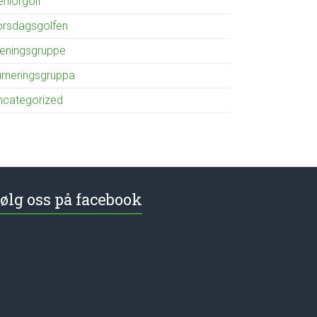
eniorgolf
orsdagsgolfen
reningsgruppe
urneringsgruppa
ncategorized
ølg oss på facebook