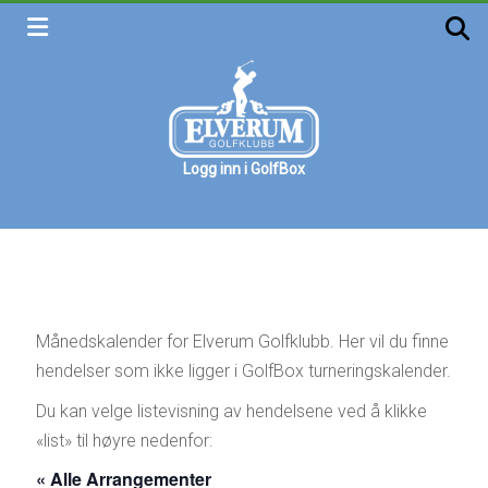
Skip
to
content
Logg inn i GolfBox
Elverum
golfklubb
Velkommen
Månedskalender for Elverum Golfklubb. Her vil du finne
hendelser som ikke ligger i GolfBox turneringskalender.
Du kan velge listevisning av hendelsene ved å klikke
«list» til høyre nedenfor:
« Alle Arrangementer