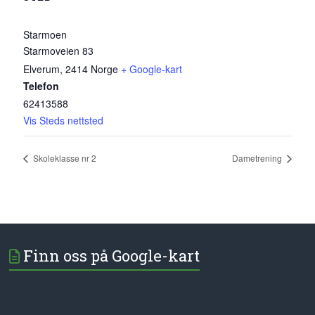
Starmoen
Starmoveien 83
Elverum
,
2414
Norge
+ Google-kart
Telefon
62413588
Vis Steds nettsted
Skoleklasse nr 2
Dametrening
Finn oss på Google-kart