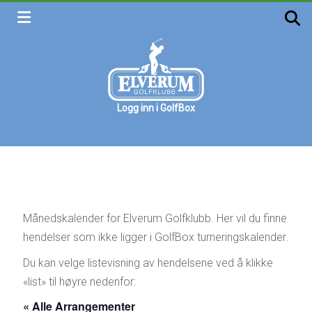
Skip
to
content
Logg inn i GolfBox
Elverum
golfklubb
Velkommen
Månedskalender for Elverum Golfklubb. Her vil du finne
hendelser som ikke ligger i GolfBox turneringskalender.
Du kan velge listevisning av hendelsene ved å klikke
«list» til høyre nedenfor:
« Alle Arrangementer