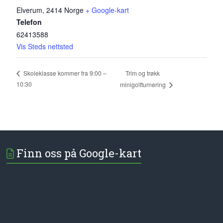
Elverum
,
2414
Norge
+ Google-kart
Telefon
62413588
Vis Steds nettsted
Trim og trøkk
Skoleklasse kommer fra 9:00 –
10:30
minigolfturnering
Finn oss på Google-kart