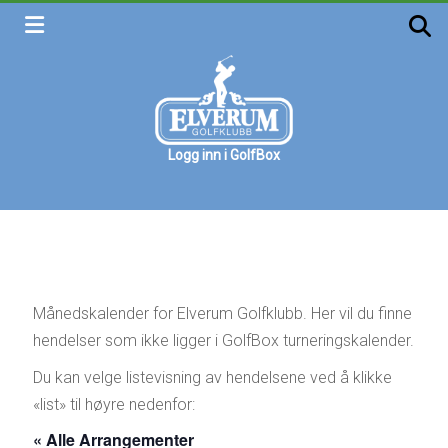
Skip
to
content
Logg inn i GolfBox
Elverum
golfklubb
Velkommen
Månedskalender for Elverum Golfklubb. Her vil du finne
hendelser som ikke ligger i GolfBox turneringskalender.
Du kan velge listevisning av hendelsene ved å klikke
«list» til høyre nedenfor:
« Alle Arrangementer