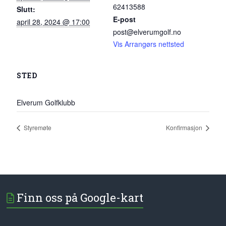
62413588
Slutt:
E-post
april 28, 2024 @ 17:00
post@elverumgolf.no
Vis Arrangørs nettsted
STED
Elverum Golfklubb
Styremøte
Konfirmasjon
Finn oss på Google-kart