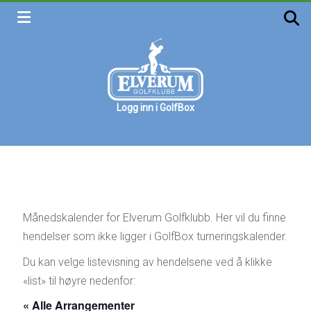
Skip
to
content
Logg inn i GolfBox
Elverum
golfklubb
Velkommen
Månedskalender for Elverum Golfklubb. Her vil du finne
hendelser som ikke ligger i GolfBox turneringskalender.
Du kan velge listevisning av hendelsene ved å klikke
«list» til høyre nedenfor:
« Alle Arrangementer