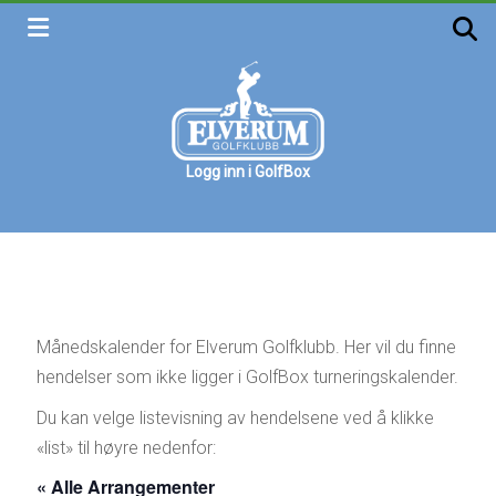
Skip
to
content
Logg inn i GolfBox
Elverum
golfklubb
Velkommen
Månedskalender for Elverum Golfklubb. Her vil du finne
hendelser som ikke ligger i GolfBox turneringskalender.
Du kan velge listevisning av hendelsene ved å klikke
«list» til høyre nedenfor:
« Alle Arrangementer